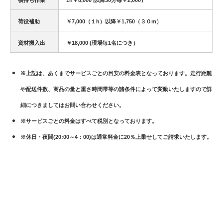
横持ち作業
1h￥8,000 ₍以降30分毎￥2,000）
荷役補助
￥7,000（１h）以降￥1,750（３０m）
資材搬入出
￥18,000 (現場毎1名につき）
※上記は、あくまでサービスごとの目安の料金表となっております。
走行距離
や配送件数、商品の量と重さ時間帯等の諸条件によって変動いたしますので詳
細につきましてはお問い合わせください。
※サービスごとの料金はすべて税別となっております。
※休日・夜間(20:00～4：00)は通常料金に20％上乗せしてご請求いたします。